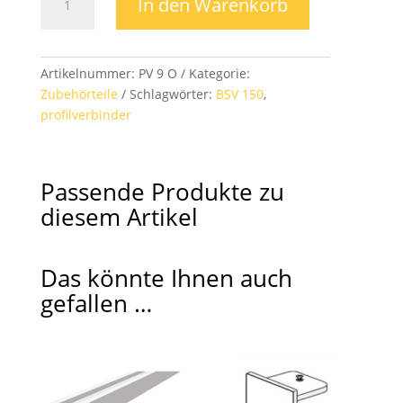
In den Warenkorb
Metall
(Profil
BSV
150)
Artikelnummer:
PV 9 O
Kategorie:
Menge
Zubehörteile
Schlagwörter:
BSV 150
,
profilverbinder
Passende Produkte zu
diesem Artikel
Das könnte Ihnen auch
gefallen …