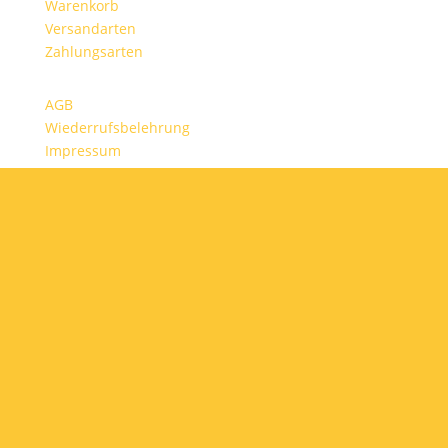
Warenkorb
Versandarten
Zahlungsarten
AGB
Wiederrufsbelehrung
Impressum
Datenschutz
Besuchen Sie auch: